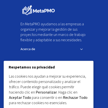
En MetaPMO ayudamos a las empresas a
organizar y mejorar la gestión de sus
proyectos mediante un marco de trabajo
flexible y adaptable a sus necesidades.
Acerca de
Formación
Respetamos su privacidad
Certificaciones
Las cookies nos ayudan a mejorar su experiencia,
ofrecer contenido personalizado y analizar el
Contacto
tráfico. Puede elegir qué cookies permitir
haciendo clic en
Personalizar
. Haga clic en
info@metapmo.org
Aceptar Todo
para consentir o en
Rechazar Todo
para rechazar cookies no esenciales.