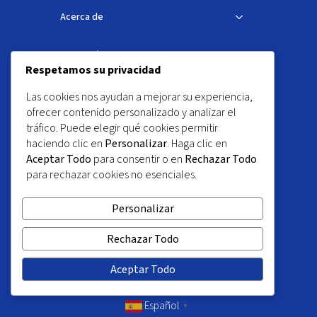
Acerca de
Formación
Respetamos su privacidad
Certificaciones
Las cookies nos ayudan a mejorar su experiencia,
ofrecer contenido personalizado y analizar el
Contacto
tráfico. Puede elegir qué cookies permitir
haciendo clic en
Personalizar
. Haga clic en
info@metapmo.org
Aceptar Todo
para consentir o en
Rechazar Todo
para rechazar cookies no esenciales.
All Rights Reserved | metapmo.org
Personalizar
Políticas de Cookies
Aviso Legal
Rechazar Todo
Protección de datos
Aceptar Todo
Español
▼
Desarrollado por:
Low Cost Web